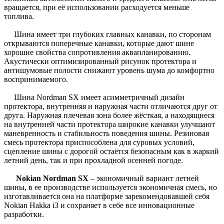
вращается, при её использовании расходуется меньше
топлива.
Шина имеет три глубоких главных канавки, по сторонам
открываются поперечные канавки, которые дают шине
хорошие свойства сопротивления аквапланированию.
Акустически оптимизированный рисунок протектора и
антишумовые полости снижают уровень шума до комфортно
воспринимаемого.
Шина Nordman SX имеет асимметричный дизайн
протектора, внутренняя и наружная части отличаются друг от
друга. Наружная плечевая зона более жёсткая, а находящиеся
на внутренней части протектора широкие канавки улучшают
маневренность и стабильность поведения шины. Резиновая
смесь протектора приспособлена для суровых условий,
сцепление шины с дорогой остаётся безопасным как в жаркий
летний день, так и при прохладной осенней погоде.
Nokian Nordman SX
– экономичный вариант летней
шины, в ее производстве используется экономичная смесь, но
изготавливается она на платформе зарекомендовавшей себя
Nokian Hakka i3 и сохраняет в себе все инновационные
разработки.